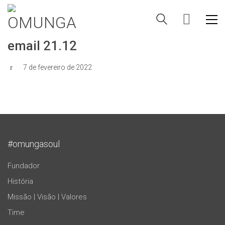
email 21.12
7 de fevereiro de 2022
#omungasoul
Fundador
História
Missão | Visão | Valores
Time