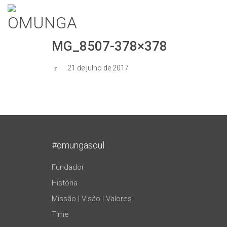
MG_8507-378×378
21 de julho de 2017
#omungasoul
Fundador
História
Missão | Visão | Valores
Time