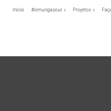
Início
#omungasoul
Projetos
Faç