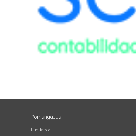
#omungasoul
Fundador