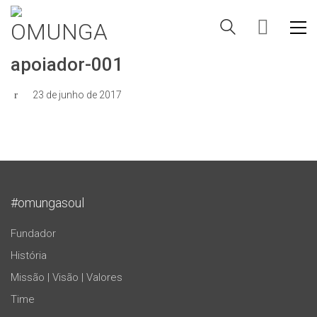
apoiador-001
23 de junho de 2017
#omungasoul
Fundador
História
Missão | Visão | Valores
Time