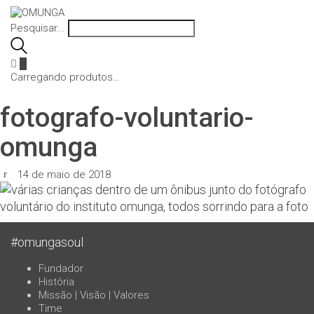
Pesquisar...
…
Carregando produtos…
fotografo-voluntario-
omunga
14 de maio de 2018
#omungasoul
Fundador
História
Missão | Visão | Valores
Time