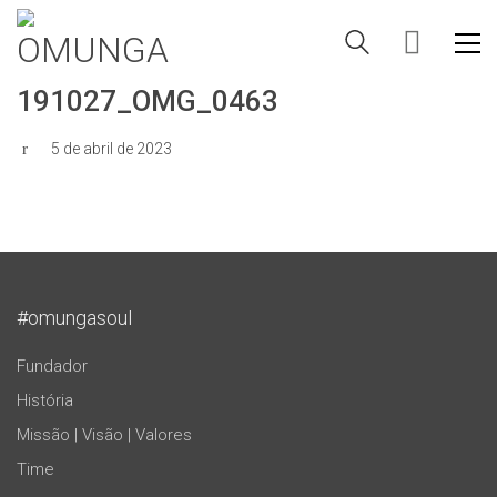
191027_OMG_0463
5 de abril de 2023
#omungasoul
Fundador
História
Missão | Visão | Valores
Time