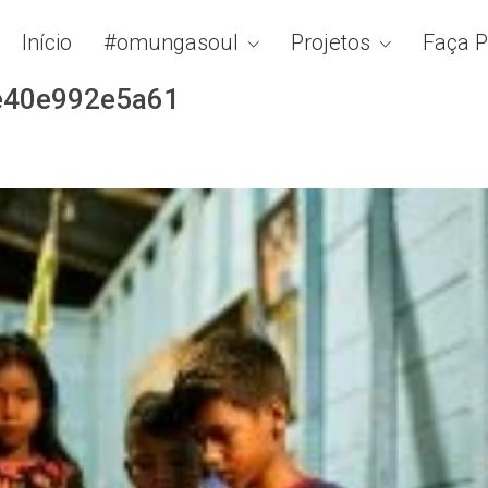
Início
#omungasoul
Projetos
Faça P
e40e992e5a61