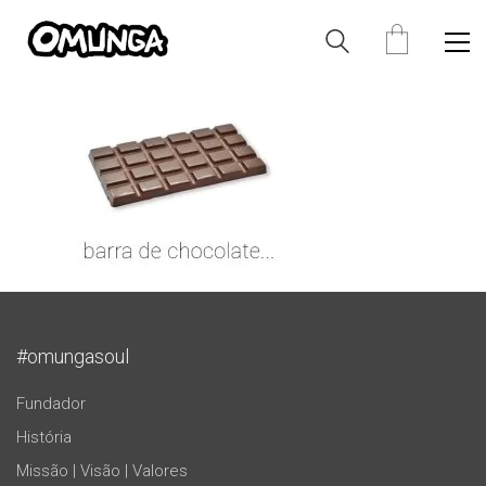
#omungasoul
Fundador
História
Missão | Visão | Valores