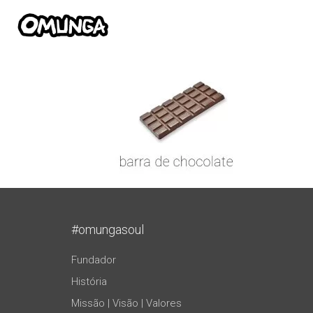
#omungasoul
Fundador
História
Missão | Visão | Valores