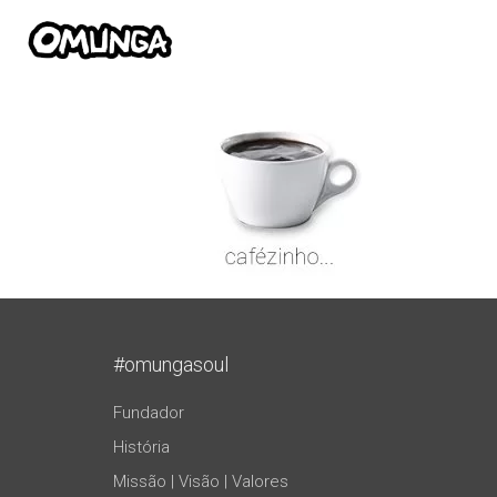
#omungasoul
Fundador
História
Missão | Visão | Valores