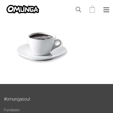
#omungasoul
Fundador