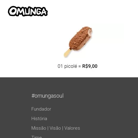
#omungasoul
Fundador
História
Missão | Visão | Valores
Time