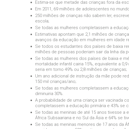
Estima-se que metade das crianças fora da esc
Em 2011, 69 milhões de adolescentes no mundo
250 milhões de crianças não sabem ler, escrev
escola;
Se todas as mulheres completassem a educação
Estimativas apontam que 2,1 milhões de crianç
avanços da educação em mulheres em idade re
Se todos os estudantes dos países de baixa ren
milhões de pessoas poderiam sair da linha da p
Se todas as mulheres dos países de baixa e mé
mortalidade infantil cairia 15%, equivalente a 
seria em torno 49% ou 2,8 milhões de crianças;
Um ano adicional de instrução da mãe pode red
150 mil crianças/ano;
Se todas as mulheres completassem a educação 
diminuiria 30%.
A probabilidade de uma criança ser vacinada co
completassem a educação primária e 43% se 
Se todas as meninas de até 15 anos tivesse a 
África Subsaariana e no Sul da Ásia e 64% se t
Se todas as meninas menores de 17 anos da Áf