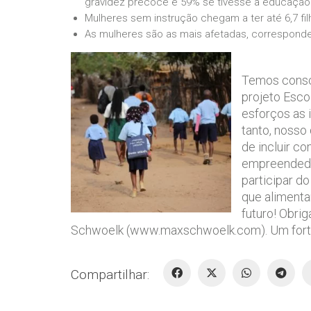
gravidez precoce e 59% se tivesse a educação
Mulheres sem instrução chegam a ter até 6,7 fi
As mulheres são as mais afetadas, corresponde
Temos consc
projeto Esco
esforços as 
tanto, nosso
de incluir c
empreendedor
participar d
que alimenta
futuro! Obri
Schwoelk (www.maxschwoelk.com). Um forte
Compartilhar: