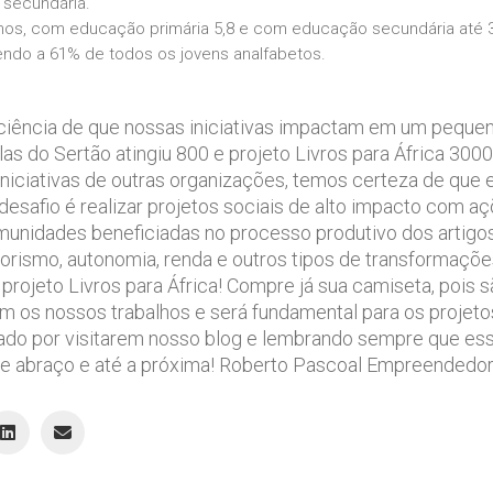
 secundária.
lhos, com educação primária 5,8 e com educação secundária até 3,
ndo a 61% de todos os jovens analfabetos.
iência de que nossas iniciativas impactam em um pequen
las do Sertão atingiu 800 e projeto Livros para África 30
iniciativas de outras organizações, temos certeza de qu
 desafio é realizar projetos sociais de alto impacto com 
omunidades beneficiadas no processo produtivo dos artigos
ismo, autonomia, renda e outros tipos de transformações 
o projeto Livros para África! Compre já sua camiseta, poi
m os nossos trabalhos e será fundamental para os projetos
gado por visitarem nosso blog e lembrando sempre que ess
 abraço e até a próxima! Roberto Pascoal Empreendedor