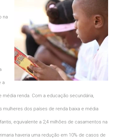
o na
e
a
e a
a e média renda. Com a educação secundária,
as mulheres dos países de renda baixa e média
antis, equivalente a 2,4 milhões de casamentos na
primaria haveria uma redução em 10% de casos de