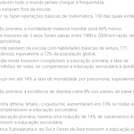
ola em todo o mundo jamais chegue a frequentá-la;
 estavam fora da escola;
er ou fazer operações básicas de matemática, 130 das quais estã
 primária, a mortalidade materna mundial seria 66% menor;
as menores de 5 anos foram salvas entre 1990 e 2009 em razão d
produtiva;
da saíssem da escola com habilidades básicas de leitura, 171
obreza, equivalente a 12% da população global;
dia renda tivessem completado a educação primária, a taxa de
0,9 milhões de vidas; se completasse a educação secundária a qued
uzir em até 14% a taxa de mortalidade por pneumonia, equivalent
primária, a incidência de diarréia cairia 8% nos países de baix
ntra difteria, tétano, coqueluche, aumentariam em 10% se todas 
completassem a educação secundária.
educação primária, haveria uma redução de 14% de casamentos inf
ivessem a educação secundária.
rica Subsaariana e do Sul e Oeste da Ásia tivessem a educação 