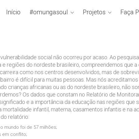
Início
#omungasoul
Projetos
Faça P
vulnerabilidade social não ocorreu por acaso. Ao pesquis
ca e regiões do nordeste brasileiro, compreendemos que 
 carreira como nos centros desenvolvidos, mas de sobrevi
bairro é difícil para muitas pessoas. Mas nós acreditamo
ando crianças africanas ou as do nordeste brasileiro, nã
perdemos? Os dados que constam no Relatório de Monitor
gnificado e a importância da educação nas regiões que sã
 mortalidade infantil, materna, casamentos infantis e na a
o relatório:
o mundo foi de 57 milhões;
 em conflito;