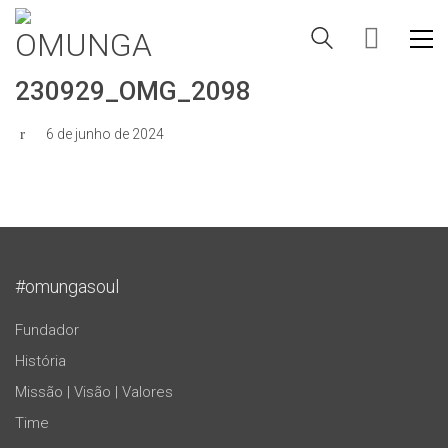
230929_OMG_2098
6 de junho de 2024
#omungasoul
Fundador
História
Missão | Visão | Valores
Time