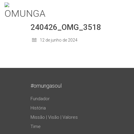
240426_OMG_3518
12 de junho de 2024
#omungasoul
Fundador
História
Missão | Visão | Valores
Time