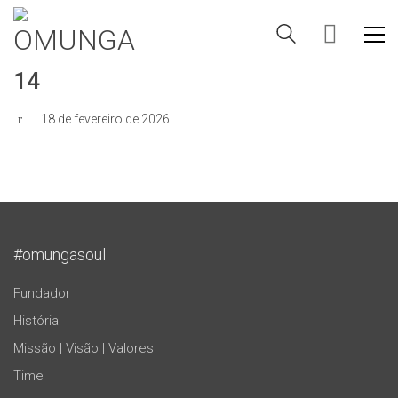
14
18 de fevereiro de 2026
#omungasoul
Fundador
História
Missão | Visão | Valores
Time