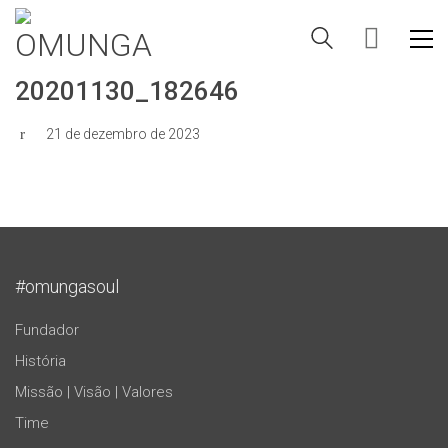
20201130_182646
21 de dezembro de 2023
#omungasoul
Fundador
História
Missão | Visão | Valores
Time