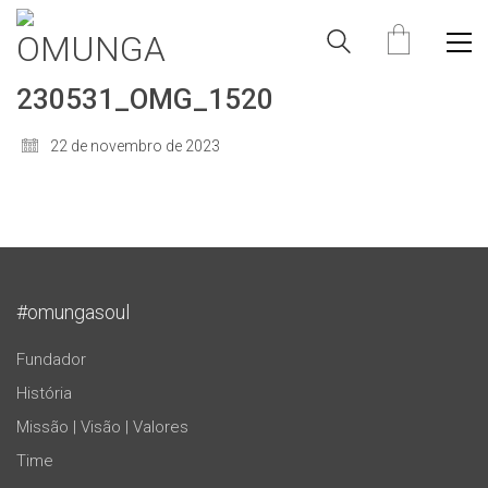
230531_OMG_1520
22 de novembro de 2023
#omungasoul
Fundador
História
Missão | Visão | Valores
Time