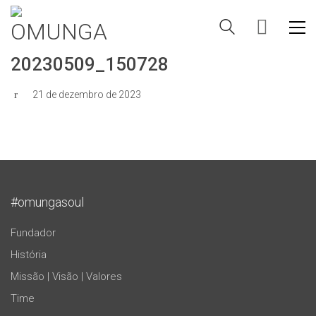
20230509_150728
21 de dezembro de 2023
#omungasoul
Fundador
História
Missão | Visão | Valores
Time