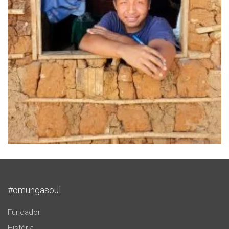
#omungasoul
Fundador
História