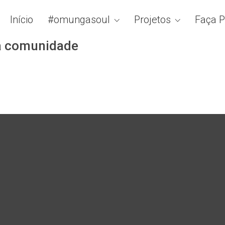
Início
#omungasoul
Projetos
Faça P
na comunidade