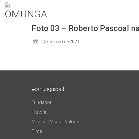
Foto 03 – Roberto Pascoal 
20 de maio de 2021
#omungasoul
Fundador
História
Missão | Visão | Valores
Time