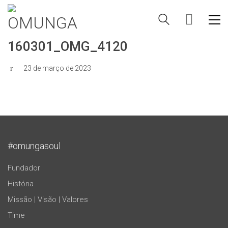
160301_OMG_4120
23 de março de 2023
#omungasoul
Fundador
História
Missão | Visão | Valores
Time