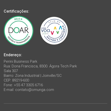
Certificações:
Endereço:
Perini Business Park
Rua: Dona Francisca, 8300. Ágora Tech Park
Sala 307
Bairro: Zona Industrial | Joinville/SC
CEP: 89219-600
Fone: +55 47 3305 6716
E-mail:
contato@omunga.com