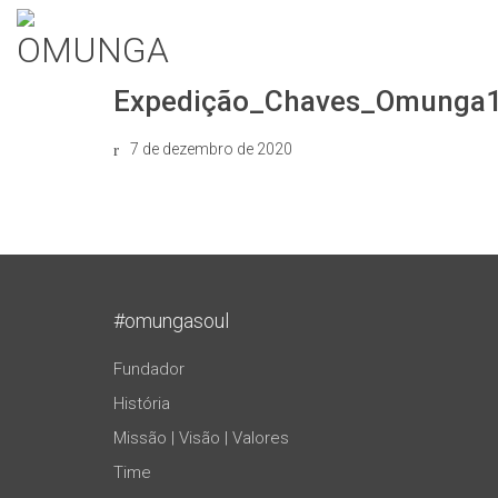
Expedição_Chaves_Omunga
7 de dezembro de 2020
#omungasoul
Fundador
História
Missão | Visão | Valores
Time