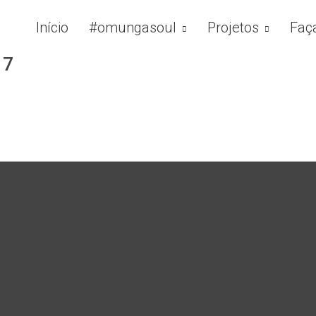
Início
#omungasoul
Projetos
Faç
17