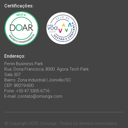
Certificações:
Endereço:
Perini Business Park
Rua: Dona Francisca, 8300. Ágora Tech Park
Sala 307
Bairro: Zona Industrial | Joinville/SC
CEP: 89219-600
Fone: +55 47 3305 6716
E-mail:
contato@omunga.com
© Copyright 2025. Omunga - Todos os direitos reservados.