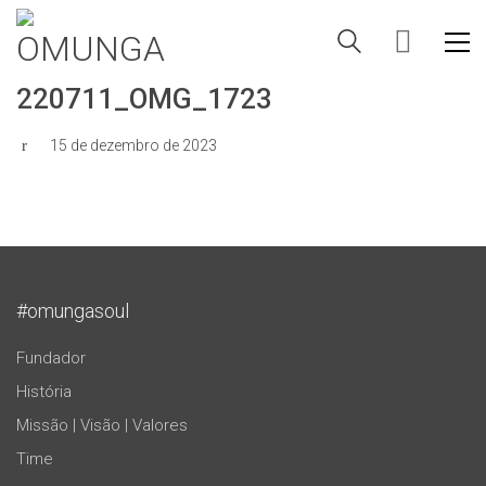
220711_OMG_1723
15 de dezembro de 2023
#omungasoul
Fundador
História
Missão | Visão | Valores
Time