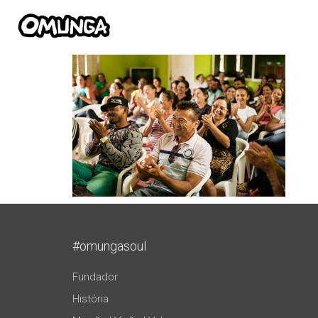
#omungasoul
Fundador
História