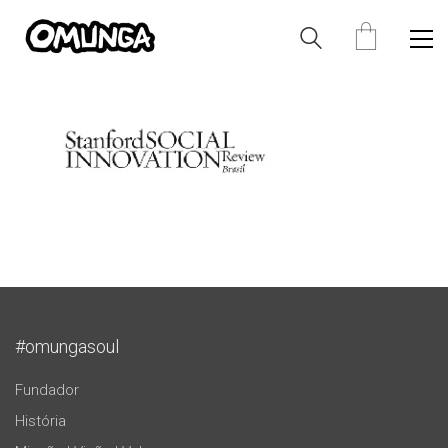
#omungasoul
Fundador
História