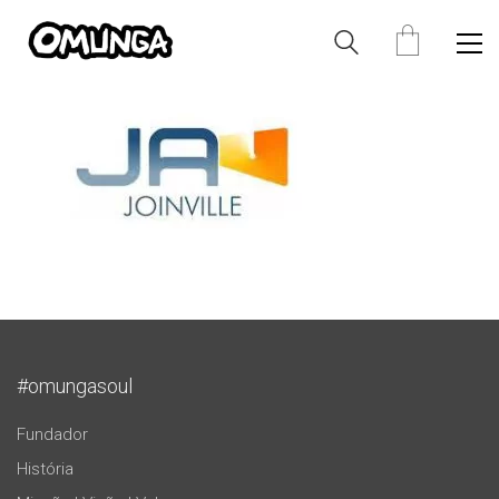
#omungasoul
Fundador
História