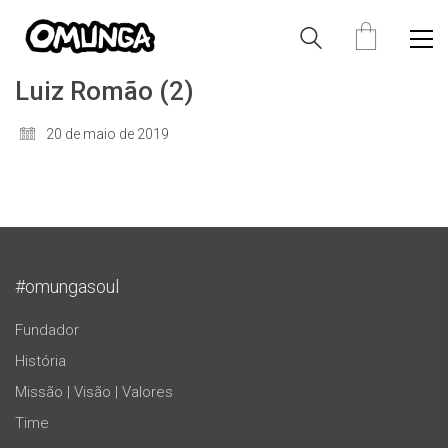
Luiz Romão (2)
20 de maio de 2019
#omungasoul
Fundador
História
Missão | Visão | Valores
Time