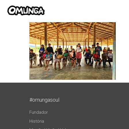
#omungasoul
Fundador
História