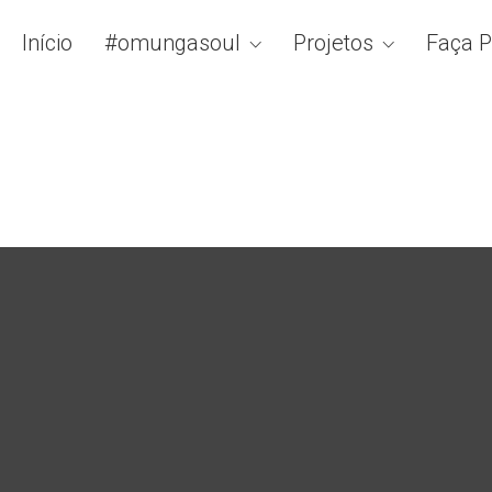
Início
#omungasoul
Projetos
Faça P