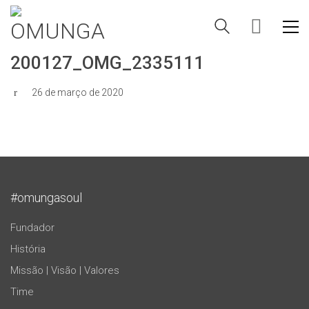
200127_OMG_2335111
26 de março de 2020
#omungasoul
Fundador
História
Missão | Visão | Valores
Time