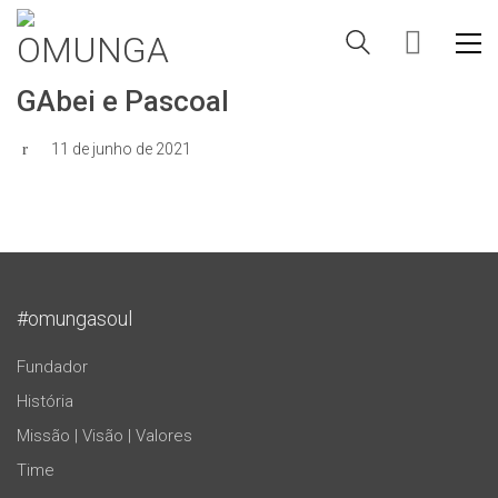
GAbei e Pascoal
11 de junho de 2021
#omungasoul
Fundador
História
Missão | Visão | Valores
Time