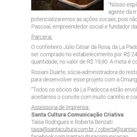
“Nosso espí
agente da t
potencializaremos as ações sociais, pois n
Pascoal, empreendedor social e fundador d
Parceria
O confeiteiro Júlio César da Rosa, da La Pad
ser comprado no estabelecimento por R$ 2
quantidade, no valor de R$ 19,90. A meta é c
Rosiani Duarte, sócia-administradora do rest
para desenvolver esse projeto com a Omung
“Todos os sócios da La Padocca estão envo
aceitamos o convite com muito carinho e com
Assessoria de Imprensa
Santa Cultura Comunicação Criativa
Taísa Rodrigues e Roberta Benzati
taisa@santacultura.com.br
/
roberta@santacu
facebook.com/santaculturacomunicacao