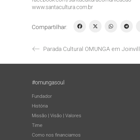
www.santacultura.com.br
Compartilhar:
Parada Cultural OMUNGA em Joinvil
#omungasoul
Fundador
História
Missão | Visão | Valores
Time
Como nos financiamos