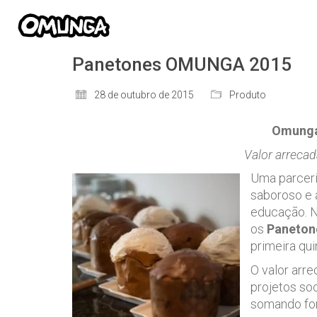
Panetones OMUNGA 2015
28 de outubro de 2015
Produto
Omunga 
Valor arrecad
Uma parceri
saboroso e 
educação. N
os
Paneton
primeira qu
O valor arr
projetos so
somando for