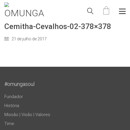
Cemitha-Cevalhos-02-378×378
21 de julho de 2017
#omungasoul
Fundador
História
Missão | Visão | Valores
Time