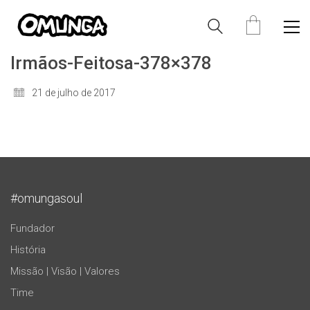
Irmãos-Feitosa-378×378
21 de julho de 2017
#omungasoul
Fundador
História
Missão | Visão | Valores
Time