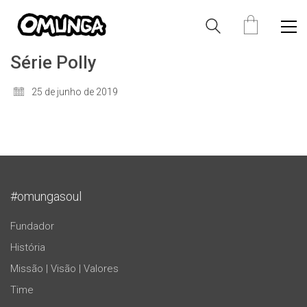
Série Polly
25 de junho de 2019
#omungasoul
Fundador
História
Missão | Visão | Valores
Time