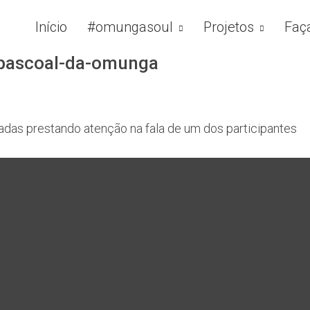
Início
#omungasoul
Projetos
Faç
pascoal-da-omunga