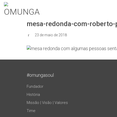
mesa-redonda-com-roberto-
23 de maio de 2018
#omungasoul
Fundador
História
Missão | Visão | Valores
Time