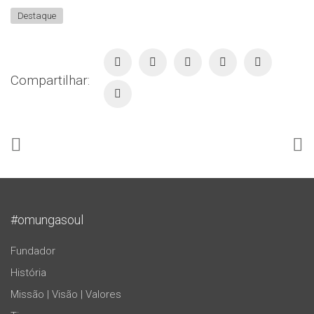
Destaque
Compartilhar:
#omungasoul
Fundador
História
Missão | Visão | Valores