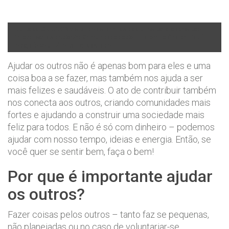
Equipe da OMUNGA visitando as famílias de alunos beneficiados pelo
Projeto Escolas do Sertão. Comunidade de Serrinha em Betânia do Piauí.
Fotógrafo voluntário Daniel Machado.
Ajudar os outros não é apenas bom para eles e uma
coisa boa a se fazer, mas também nos ajuda a ser
mais felizes e saudáveis. O ato de contribuir também
nos conecta aos outros, criando comunidades mais
fortes e ajudando a construir uma sociedade mais
feliz para todos. E não é só com dinheiro – podemos
ajudar com nosso tempo, ideias e energia. Então, se
você quer se sentir bem, faça o bem!
Por que é importante ajudar
os outros?
Fazer coisas pelos outros – tanto faz se pequenas,
não planejadas ou no caso de voluntariar-se