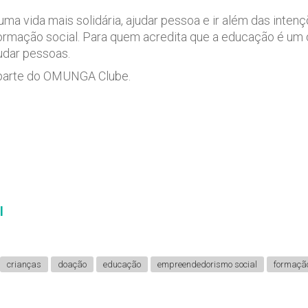
uma vida mais solidária, ajudar pessoa e ir além das int
formação social. Para quem acredita que a educação é um d
udar pessoas.
a parte do OMUNGA Clube.
l
crianças
doação
educação
empreendedorismo social
formação