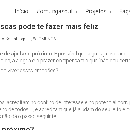
Início
#omungasoul
Projetos
Faç
soas pode te fazer mais feliz
o Social
,
Expedição OMUNGA
te de
ajudar o próximo
. É possível que alguns já tiveram
ida, a alegria e o prazer compensam o que “não deu certo
m de viver essas emoções?
, acreditam no conflito de interesse e no potencial corr
ito de todos –, e acreditam que já ajudam do seu jeito e 
s não dá o passo seguinte.
o próximo?