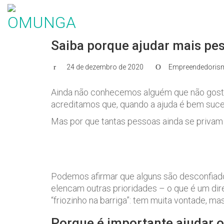
Saiba porque ajudar mais pes
24 de dezembro de 2020
Empreendedorism
Ainda não conhecemos alguém que não gos
acreditamos que, quando a ajuda é bem suced
Mas por que tantas pessoas ainda se priva
Podemos afirmar que alguns são desconfiados
elencam outras prioridades – o que é um dire
“friozinho na barriga”: tem muita vontade, ma
Porque é importante ajudar 