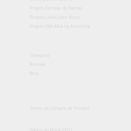
Projeto Escolas do Sertão
Projeto Livros para África
Projeto OMUNGA na Amazônia
Conteúdos
Clipagens
Release
Blog
Formas de Pagamento:
Termo de Compra de Produto
Para doações diretas:
Banco do Brasil (001)