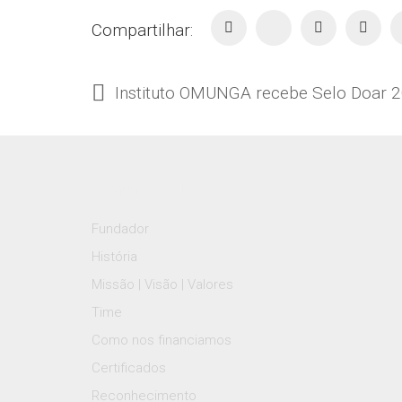
Compartilhar:
Instituto OMUNGA recebe Selo Doar 
#omungasoul
Fundador
História
Missão | Visão | Valores
Time
Como nos financiamos
Certificados
Reconhecimento